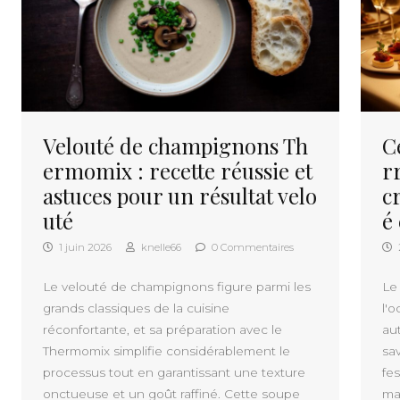
Velouté de champignons Th
C
ermomix : recette réussie et
r
astuces pour un résultat velo
c
uté
é
1 juin 2026
knelle66
0 Commentaires
Le velouté de champignons figure parmi les
Le
grands classiques de la cuisine
l'o
réconfortante, et sa préparation avec le
au
Thermomix simplifie considérablement le
sa
processus tout en garantissant une texture
fes
onctueuse et un goût raffiné. Cette soupe
mai