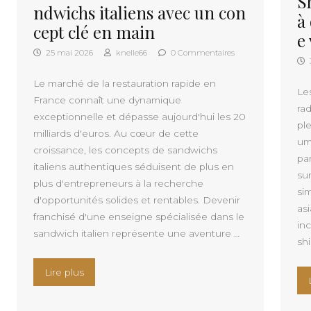
S
ndwichs italiens avec un con
à
cept clé en main
e
25 mai 2026
knelle66
0 Commentaires
Le marché de la restauration rapide en
Le
France connaît une dynamique
ra
exceptionnelle et dépasse aujourd'hui les 20
ple
milliards d'euros. Au cœur de cette
um
croissance, les concepts de sandwichs
pa
italiens authentiques séduisent de plus en
su
plus d'entrepreneurs à la recherche
si
d'opportunités solides et rentables. Devenir
as
franchisé d'une enseigne spécialisée dans le
in
sandwich italien représente une aventure …
shi
« Lancez votre franchise de sandwichs italiens 
Lire plus