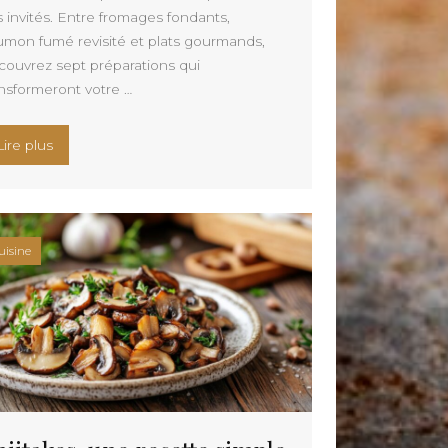
s invités. Entre fromages fondants,
umon fumé revisité et plats gourmands,
couvrez sept préparations qui
ansformeront votre …
ussie et astuces pour un résultat velouté »
« Ces 7 plats du Nouvel An pourraient rendre vos invités a
Lire plus
uisine