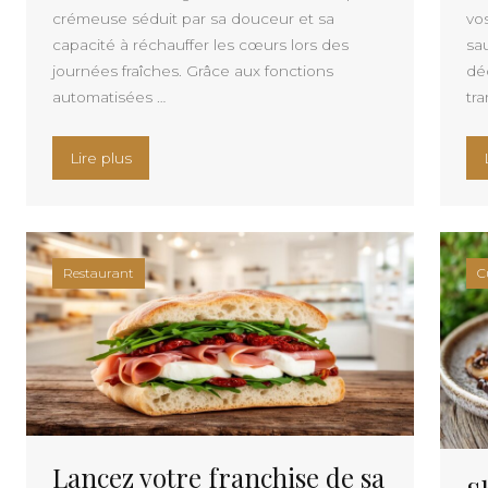
crémeuse séduit par sa douceur et sa
vo
capacité à réchauffer les cœurs lors des
sa
journées fraîches. Grâce aux fonctions
dé
automatisées …
tr
« Velouté de champignons Thermomix : recette ré
Lire plus
Restaurant
C
Lancez votre franchise de sa