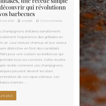
hiitakes, une recette simple
 découvrir qui révolutionn
 vos barbecues
3 mai 2026
knelle66
0 Commentaires
s champignons shiitakes transforment
dicalement l’expérience des grillades en
in air. Leur texture charnue et leur saveur
ami distinctive en font des candidats
rfaits pour une cuisson au barbecue qui
rprendra tous vos convives. Cette recette
mple révèle comment ces champignons
iatiques peuvent devenir les stars
contestées de vos repas estivaux. Les
itakes marinés : …
avec un concept clé en main »
« Shiitakes, une recette simple à découvrir qui révolution
Lire plus