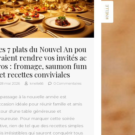
KNELLE
es 7 plats du Nouvel An pou
raient rendre vos invités ac
ros : fromage, saumon fum
 et recettes conviviales
28 mai 2026
knelle66
0 Commentaires
 passage à la nouvelle année est
ccasion idéale pour réunir famille et amis
tour d'une table généreuse et
voureuse. Pour marquer cette soirée
tive, rien de tel que des recettes simples
s irrésistibles qui sauront conquérir tous