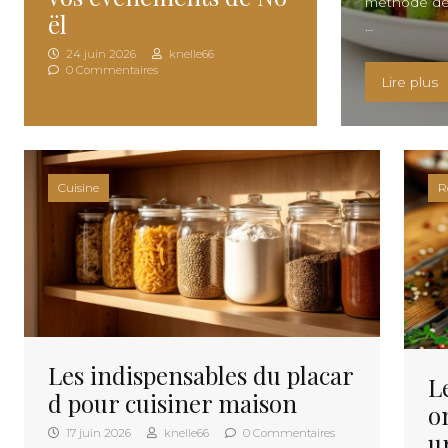
méthode dév
ël
…
24 juin 2026
knelle66
0 Commentaires
«
Lire plus
Cuisine
R
Les indispensables du placar
L
d pour cuisiner maison
o
17 juin 2026
knelle66
0 Commentaires
u