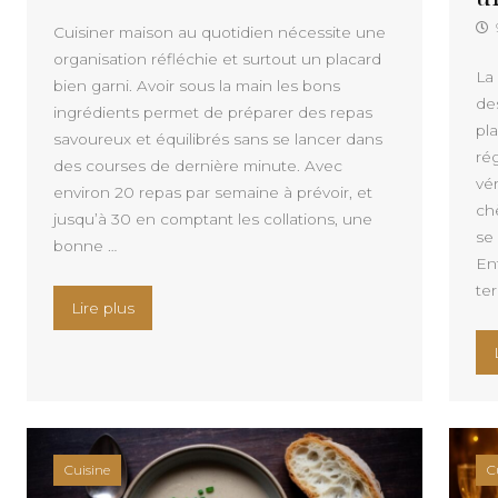
Cuisiner maison au quotidien nécessite une
organisation réfléchie et surtout un placard
La
bien garni. Avoir sous la main les bons
de
ingrédients permet de préparer des repas
pla
savoureux et équilibrés sans se lancer dans
ré
des courses de dernière minute. Avec
vé
environ 20 repas par semaine à prévoir, et
ch
jusqu’à 30 en comptant les collations, une
se
bonne …
Ent
ter
« Les indispensables du placard pour cuisiner m
Lire plus
Cuisine
C