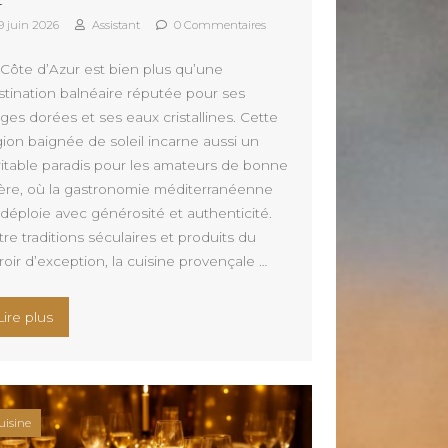
9 juin 2026
Assistant
0 Commentaires
 Côte d’Azur est bien plus qu’une
stination balnéaire réputée pour ses
ges dorées et ses eaux cristallines. Cette
gion baignée de soleil incarne aussi un
ritable paradis pour les amateurs de bonne
ère, où la gastronomie méditerranéenne
 déploie avec générosité et authenticité.
re traditions séculaires et produits du
roir d’exception, la cuisine provençale …
aison »
« Les spécialités culinaires incontournables de la Côte d’A
Lire plus
uisine