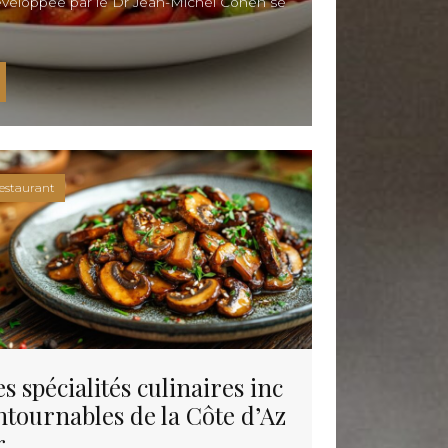
eloppée par le Dr Jean-Michel Cohen se
Découvrez l’
univers du vin
à travers
des dégustations, des conseils
d’experts et des accords parfaits
pour sublimer chaque moment
 Mincir sainement : 140 recettes pour réussir votre régime avec 
Un chef à domicile
Invite1Chef
: Offrez-vous
l’expérience d’un chef à domicile
estaurant
pour des repas gastronomiques
inoubliables, chez vous et sur
mesure !
es spécialités culinaires inc
ntournables de la Côte d’Az
r