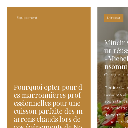
Skip to content
Équipement
Minceur
Mincir 
ur réus
-Michel
nsomma
20 juin 202
Pourquoi opter pour d
Perdre du po
es marronnières prof
reste le dé
essionnelles pour une
souhaitant r
multiplicat
cuisson parfaite des m
de perte rap
arrons chauds lors de
saine et réa
vos événements de No