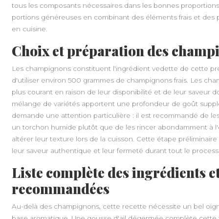
tous les composants nécessaires dans les bonnes proportions.
portions généreuses en combinant des éléments frais et des p
en cuisine.
Choix et préparation des champi
Les champignons constituent l'ingrédient vedette de cette prép
d'utiliser environ 500 grammes de champignons frais. Les cha
plus courant en raison de leur disponibilité et de leur saveu
mélange de variétés apportent une profondeur de goût suppl
demande une attention particulière : il est recommandé de l
un torchon humide plutôt que de les rincer abondamment à l'ea
altérer leur texture lors de la cuisson. Cette étape prélimina
leur saveur authentique et leur fermeté durant tout le process
Liste complète des ingrédients e
recommandées
Au-delà des champignons, cette recette nécessite un bel oi
base aromatique. Une gousse d'ail dégermée complète cette fo