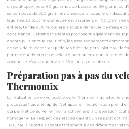
on peut opter pour 40 grammes de beurre ou 30 grammes d'huil
se compose de 500 grammes d'eau dans laquelle on dissout un
légumes. La touche crémeuse est assurée par 100 grammes de
entière, tandis qu'une cuillère à soupe de fécule de maïs, ég
consistance. Certaines variantes proposent également deux po
encore plus onctueuse. Enfin, les assaisonnements comprenne
de noix de muscade et quelques brins de persil plat pour la fra
permettent d'obtenir un velouté harmonieux dont le temps de
auxquelles s'ajoutent environ 25 minutes de cuisson.
Préparation pas à pas du vel
Thermomix
La réalisation de ce velouté avec le Thermomix transforme un
processus fluide et rapide. Cet appareil multifonction prend en 
qui permet de surveiller moins activement la préparation tout
homogène. Le respect des étapes garantit un résultat optimal
TM6, car la recette s'adapte facilement à ces différentes versio