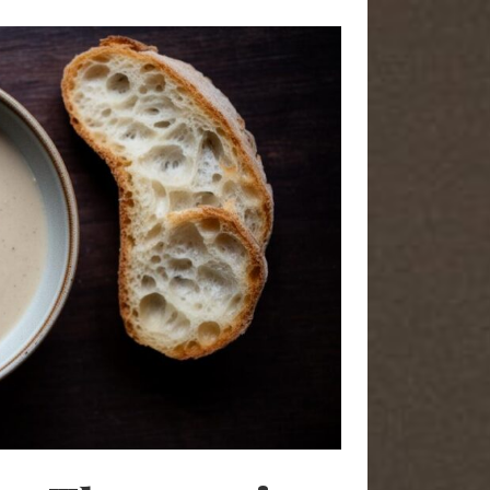
A PROPOS
Bonjour, je me présente je suis
Kannelle j’ai 46 ans et je cuisine
depuis toujours. Aujourd’hui je
souhaite vous partager toute mon
expérience et toute l’admiration que
j’ai envers la cuisine. Des mets
délicieux à vous faire partager mais
surtout beaucoup de plaisir.
Je vous souhaite une excellente
visite sur Knelle66. Régalez-vous !
Me joindre
Mentions légales
Contact