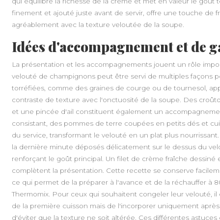
qui équilibre la richesse de la crème et met en valeur le goût 
finement et ajouté juste avant de servir, offre une touche de fr
agréablement avec la texture veloutée de la soupe.
Idées d'accompagnement et de ga
La présentation et les accompagnements jouent un rôle import
velouté de champignons peut être servi de multiples façons pou
torréfiées, comme des graines de courge ou de tournesol, app
contraste de texture avec l'onctuosité de la soupe. Des croûton
et une pincée d'ail constituent également un accompagnement
consistant, des pommes de terre coupées en petits dés et cu
du service, transformant le velouté en un plat plus nourrissan
la dernière minute déposés délicatement sur le dessus du velo
renforçant le goût principal. Un filet de crème fraîche dessiné
complètent la présentation. Cette recette se conserve facilem
ce qui permet de la préparer à l'avance et de la réchauffer à
Thermomix. Pour ceux qui souhaitent congeler leur velouté, il 
de la première cuisson mais de l'incorporer uniquement après 
d'éviter que la texture ne soit altérée. Ces différentes astuc