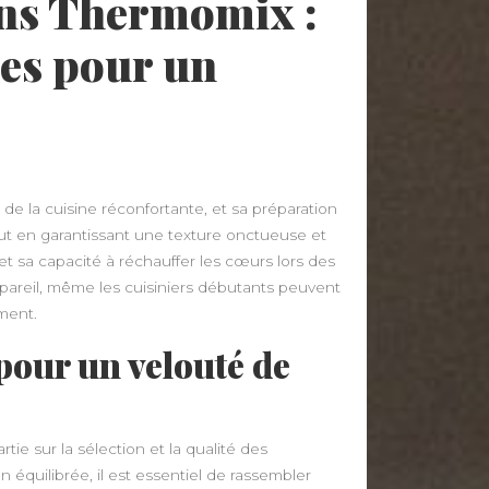
ns Thermomix :
ces pour un
de la cuisine réconfortante, et sa préparation
ut en garantissant une texture onctueuse et
t sa capacité à réchauffer les cœurs lors des
pareil, même les cuisiniers débutants peuvent
ment.
pour un velouté de
e sur la sélection et la qualité des
 équilibrée, il est essentiel de rassembler