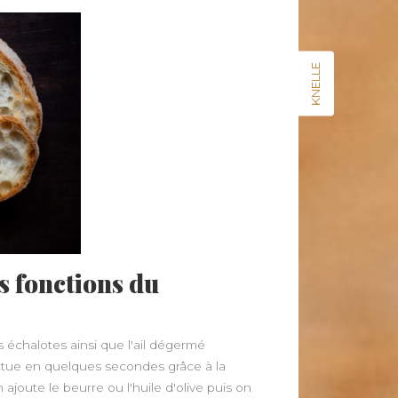
KNELLE
s fonctions du
 échalotes ainsi que l'ail dégermé
ctue en quelques secondes grâce à la
ajoute le beurre ou l'huile d'olive puis on