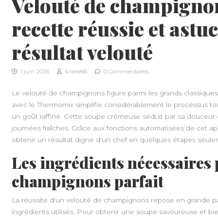
Velouté de champigno
recette réussie et astu
résultat velouté
1 juin 2026
knelle66
0 Commentaires
Le velouté de champignons figure parmi les grands classiques 
avec le Thermomix simplifie considérablement le processus to
un goût raffiné. Cette soupe crémeuse séduit par sa douceur e
journées fraîches. Grâce aux fonctions automatisées de cet ap
obtenir un résultat digne d'un chef en quelques étapes seule
Les ingrédients nécessaires 
champignons parfait
La réussite d'un velouté de champignons repose en grande parti
ingrédients utilisés. Pour obtenir une soupe savoureuse et bien