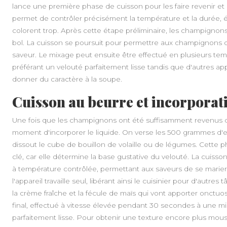
lance une première phase de cuisson pour les faire revenir e
permet de contrôler précisément la température et la durée, é
colorent trop. Après cette étape préliminaire, les champignon
bol. La cuisson se poursuit pour permettre aux champignons de
saveur. Le mixage peut ensuite être effectué en plusieurs temp
préférant un velouté parfaitement lisse tandis que d'autres a
donner du caractère à la soupe.
Cuisson au beurre et incorporat
Une fois que les champignons ont été suffisamment revenus da
moment d'incorporer le liquide. On verse les 500 grammes d'e
dissout le cube de bouillon de volaille ou de légumes. Cette 
clé, car elle détermine la base gustative du velouté. La cuiss
à température contrôlée, permettant aux saveurs de se marie
l'appareil travaille seul, libérant ainsi le cuisinier pour d'autre
la crème fraîche et la fécule de maïs qui vont apporter onctuos
final, effectué à vitesse élevée pendant 30 secondes à une m
parfaitement lisse. Pour obtenir une texture encore plus mouss