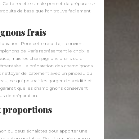
 Cette recette simple permet de préparer six
roduits de base que l'on trouve facilement
gnons frais
aration. Pour cette recette, il convient
mpignons de Paris représentent le choix le
r douce, mais les champignons bruns ou un
émentaire. La préparation des champignons
es nettoyer délicatement avec un pinceau ou
u, ce qui pourrait les gorger d'humidité et
ire garantit que les champignons conservent
us de préparation.
t proportions
gnon ou deux échalotes pour apporter une
ndation gustative. Pour la matière grasse,