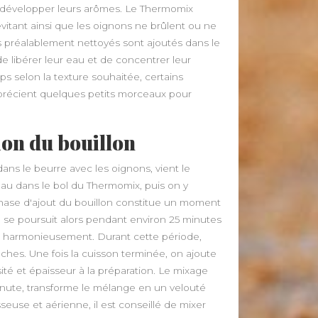
t développer leurs arômes. Le Thermomix
vitant ainsi que les oignons ne brûlent ou ne
s préalablement nettoyés sont ajoutés dans le
 libérer leur eau et de concentrer leur
s selon la texture souhaitée, certains
pprécient quelques petits morceaux pour
ion du bouillon
ns le beurre avec les oignons, vient le
au dans le bol du Thermomix, puis on y
phase d'ajout du bouillon constitue un moment
on se poursuit alors pendant environ 25 minutes
r harmonieusement. Durant cette période,
s tâches. Une fois la cuisson terminée, on ajoute
ité et épaisseur à la préparation. Le mixage
inute, transforme le mélange en un velouté
euse et aérienne, il est conseillé de mixer