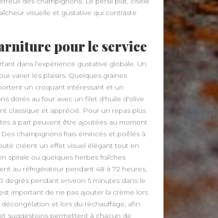
terreux des champignons. Le persil plat, ciselé
aîcheur visuelle et gustative qui contraste
rniture pour le service
ant dans l'expérience gustative globale. Un
r varier les plaisirs. Quelques graines
ortent un croquant intéressant et un
s dorés au four avec un filet d'huile d'olive
 classique et apprécié. Pour un repas plus
ites à part peuvent être ajoutées au moment
t. Des champignons frais émincés et poêlés à
uté créent un effet visuel élégant tout en
 en spirale ou quelques herbes fraîches
ent au réfrigérateur pendant 48 à 72 heures,
 80 degrés pendant environ 5 minutes dans le
est important de ne pas ajouter la crème lors
décongélation et lors du réchauffage, afin
es et suggestions permettent à chacun de