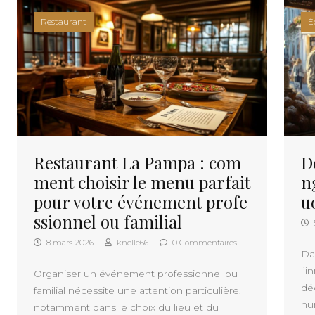
Restaurant
É
Restaurant La Pampa : com
D
ment choisir le menu parfait
n
pour votre événement profe
u
ssionnel ou familial
8 mars 2026
knelle66
0 Commentaires
Da
l’i
Organiser un événement professionnel ou
dé
familial nécessite une attention particulière,
nu
notamment dans le choix du lieu et du