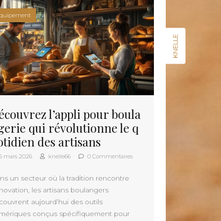
quipement
KNELLE
écouvrez l’appli pour boula
gerie qui révolutionne le q
otidien des artisans
5 mars 2026
knelle66
0 Commentaires
ns un secteur où la tradition rencontre
nnovation, les artisans boulangers
couvrent aujourd’hui des outils
mériques conçus spécifiquement pour