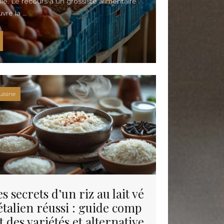
le. Le recours à un grossiste alimentaire
Découvrez l’
univers du vin
à travers
uvre la …
des dégustations, des conseils
d’experts et des accords parfaits
pour sublimer chaque moment
 Découvrez les avantages d’acheter vos matières premières chez u
Un chef à domicile
Invite1Chef
: Offrez-vous
l’expérience d’un chef à domicile
uisine
pour des repas gastronomiques
inoubliables, chez vous et sur
mesure !
s secrets d’un riz au lait vé
étalien réussi : guide comp
t des variétés et alternative