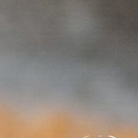
et des variétés et alternatives laitières »
ues »