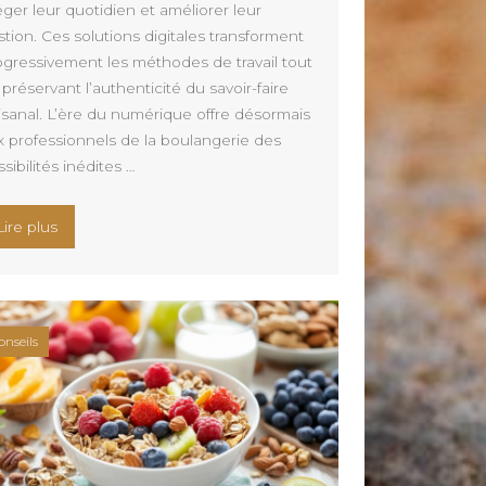
éger leur quotidien et améliorer leur
tion. Ces solutions digitales transforment
ogressivement les méthodes de travail tout
préservant l’authenticité du savoir-faire
tisanal. L’ère du numérique offre désormais
x professionnels de la boulangerie des
sibilités inédites …
 parfait pour votre événement professionnel ou familial »
« Découvrez l’appli pour boulangerie qui révolutionne le q
Lire plus
onseils