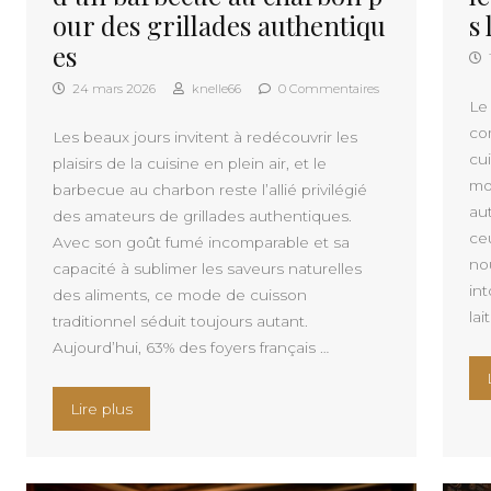
our des grillades authentiqu
s 
es
24 mars 2026
knelle66
0 Commentaires
Le 
co
Les beaux jours invitent à redécouvrir les
cui
plaisirs de la cuisine en plein air, et le
mo
barbecue au charbon reste l’allié privilégié
au
des amateurs de grillades authentiques.
ce
Avec son goût fumé incomparable et sa
no
capacité à sublimer les saveurs naturelles
int
des aliments, ce mode de cuisson
lai
traditionnel séduit toujours autant.
Aujourd’hui, 63% des foyers français …
« Comment sublimer vos plats classiques ? Les 
Lire plus