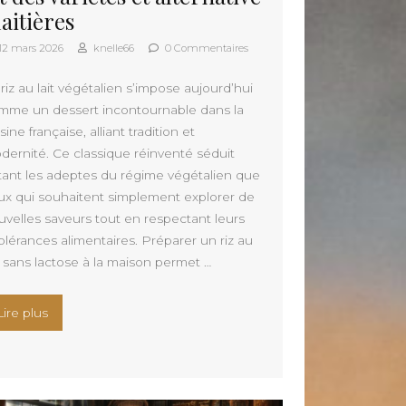
laitières
12 mars 2026
knelle66
0 Commentaires
riz au lait végétalien s’impose aujourd’hui
mme un dessert incontournable dans la
sine française, alliant tradition et
dernité. Ce classique réinventé séduit
tant les adeptes du régime végétalien que
ux qui souhaitent simplement explorer de
uvelles saveurs tout en respectant leurs
olérances alimentaires. Préparer un riz au
t sans lactose à la maison permet …
« Les secrets d’un riz au lait végétalien réussi : guide compl
Lire plus
avantages d’un barbecue au charbon pour des grillades authentiq