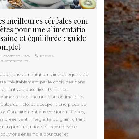
es meilleures céréales com
lètes pour une alimentatio
 saine et équilibrée : guide
omplet
19 décembre 2025
knelle66
0 Commentaires
opter une alimentation saine et équilibrée
sse inévitablement par le choix des bons
grédients au quotidien. Parmi les
ndamentaux d’une nutrition optimale, les
réales complètes occupent une place de
oix. Contrairement aux versions raffinées,
es préservent l’intégralité du grain, offrant
si un profil nutritionnel incomparable.
couvrons ensemble pourquoi et