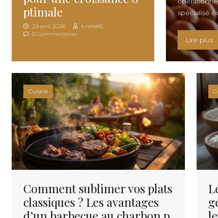
opérationnel
ptimale
spécialisé o
29 avril 2026
knelle66
0 Commentaires
«
Lire plus
Cuisine
C
Comment sublimer vos plats
Le
classiques ? Les avantages
g
d’un barbecue au charbon p
le