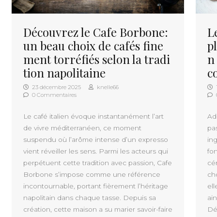
Découvrez le Cafe Borbone:
L
un beau choix de cafés fine
p
ment torréfiés selon la tradi
n
tion napolitaine
c
23 décembre 2025
knelle66
0 Commentaires
Le café italien évoque instantanément l’art
Ad
de vivre méditerranéen, ce moment
pa
suspendu où l’arôme intense d’un expresso
in
vient réveiller les sens. Parmi les acteurs qui
fo
perpétuent cette tradition avec passion, Cafe
cé
Borbone s’impose comme une référence
ch
incontournable, portant fièrement l’héritage
ell
napolitain dans chaque tasse. Depuis sa
ain
création, cette maison a su marier savoir-faire
Dé