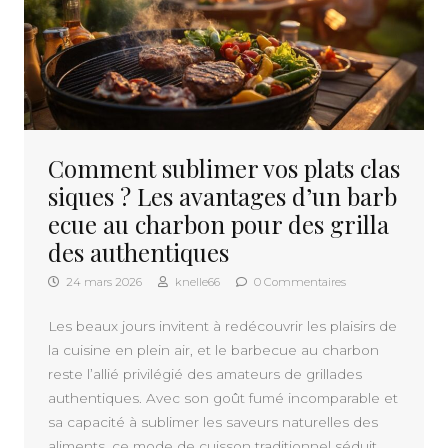
Comment sublimer vos plats clas
siques ? Les avantages d’un barb
ecue au charbon pour des grilla
des authentiques
24 mars 2026
knelle66
0 Commentaires
Les beaux jours invitent à redécouvrir les plaisirs de
la cuisine en plein air, et le barbecue au charbon
reste l’allié privilégié des amateurs de grillades
authentiques. Avec son goût fumé incomparable et
sa capacité à sublimer les saveurs naturelles des
aliments, ce mode de cuisson traditionnel séduit