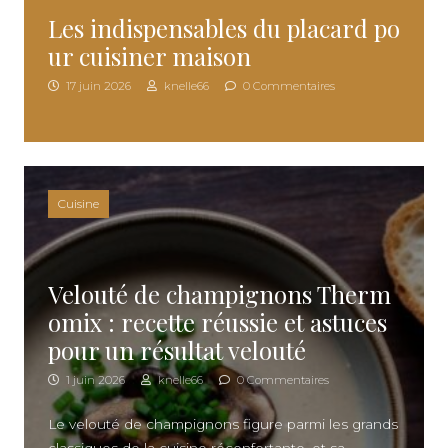
Les indispensables du placard po
ur cuisiner maison
17 juin 2026
knelle66
0 Commentaires
Cuisine
Velouté de champignons Therm
omix : recette réussie et astuces
pour un résultat velouté
1 juin 2026
knelle66
0 Commentaires
Le velouté de champignons figure parmi les grands