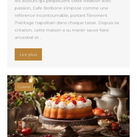
les acteurs qui perpétuent cette tradition avec
passion, Cafe Borbone s’impose comme une
référence incontournable, portant fièrement
l’héritage napolitain dans chaque tasse. Depuis sa
création, cette maison a su marier savoir-faire
ancestral et …
« Découvrez le Cafe Borbone: un beau choix de ca
Lire plus
Cuisine