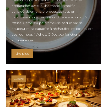
classiques de la cuisine réconfortante, et sa
préparation avec le Thermomix simplifie
considérablement le processus tout en
garantissant une texture onctueuse et un goût
raffiné. Cette soupe crémeuse séduit par sa
douceur et sa capacité à réchauffer les cœurs lors
des journées fraîches. Grâce aux fonctions
automatisées …
« Velouté de champignons Thermomix : recette ré
Lire plus
Cuisine
KNELLE