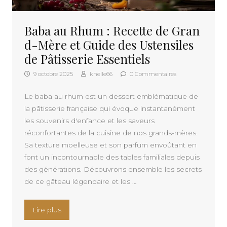
Baba au Rhum : Recette de Gran
d-Mère et Guide des Ustensiles
de Pâtisserie Essentiels
9 octobre 2025
knelle66
0 Commentaires
Le baba au rhum est un dessert emblématique de
la pâtisserie française qui évoque instantanément
les souvenirs d'enfance et les saveurs
réconfortantes de la cuisine de nos grands-mères.
Sa texture moelleuse et son parfum envoûtant en
font un incontournable des tables familiales depuis
des générations. Découvrons ensemble les secrets
de ce gâteau légendaire et les …
« Baba au Rhum : Recette de Grand-Mère et Guid
Lire plus