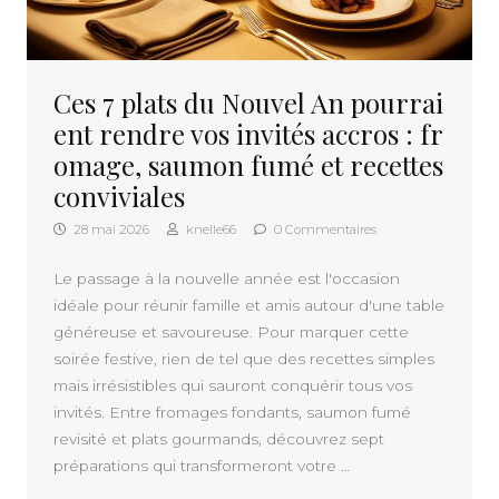
Ces 7 plats du Nouvel An pourrai
ent rendre vos invités accros : fr
omage, saumon fumé et recettes
conviviales
28 mai 2026
knelle66
0 Commentaires
Le passage à la nouvelle année est l'occasion
idéale pour réunir famille et amis autour d'une table
généreuse et savoureuse. Pour marquer cette
soirée festive, rien de tel que des recettes simples
mais irrésistibles qui sauront conquérir tous vos
invités. Entre fromages fondants, saumon fumé
revisité et plats gourmands, découvrez sept
préparations qui transformeront votre …