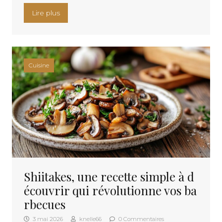
« Ces 7 plats du Nouvel An pourraient rendre vos
Lire plus
Cuisine
Shiitakes, une recette simple à d
écouvrir qui révolutionne vos ba
rbecues
3 mai 2026
knelle66
0 Commentaires