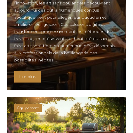
l’innovation, les artisans boulangers découvrent
aujourd’hui des outils numériques conçus
spécifiquement pour alléger leur quotidien et
améliorer leur gestion. Ces solutions digitales
transforment progressivement les méthodes de
travail tout en préservant l’authenticité du savoir-
faire artisanal. L’ère du numérique offre désormais
aux professionnels de la boulangerie des
possibilités inédites …
« Découvrez l’appli pour boulangerie qui révolut
Lire plus
Équipement
KNELLE