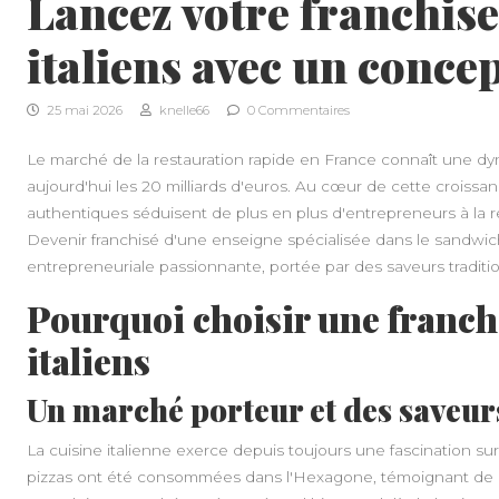
Lancez votre franchis
italiens avec un conce
25 mai 2026
knelle66
0 Commentaires
Le marché de la restauration rapide en France connaît une d
aujourd'hui les 20 milliards d'euros. Au cœur de cette croissa
authentiques séduisent de plus en plus d'entrepreneurs à la r
Devenir franchisé d'une enseigne spécialisée dans le sandwic
entrepreneuriale passionnante, portée par des saveurs tradi
Pourquoi choisir une franch
italiens
Un marché porteur et des saveur
La cuisine italienne exerce depuis toujours une fascination sur 
pizzas ont été consommées dans l'Hexagone, témoignant de l'ap