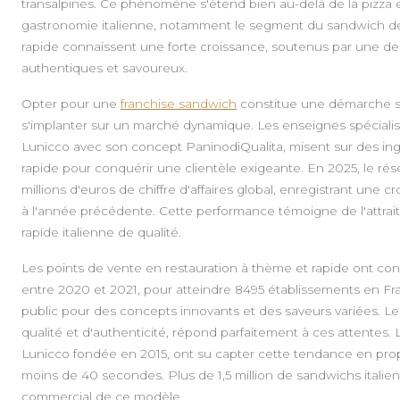
transalpines. Ce phénomène s'étend bien au-delà de la pizza 
gastronomie italienne, notamment le segment du sandwich de q
rapide connaissent une forte croissance, soutenus par une 
authentiques et savoureux.
Opter pour une
franchise sandwich
constitue une démarche st
s'implanter sur un marché dynamique. Les enseignes spéciali
Lunicco avec son concept PaninodiQualita, misent sur des ingr
rapide pour conquérir une clientèle exigeante. En 2025, le rése
millions d'euros de chiffre d'affaires global, enregistrant une
à l'année précédente. Cette performance témoigne de l'attra
rapide italienne de qualité.
Les points de vente en restauration à thème et rapide ont co
entre 2020 et 2021, pour atteindre 8495 établissements en Fr
public pour des concepts innovants et des saveurs variées. Le
qualité et d'authenticité, répond parfaitement à ces attentes.
Lunicco fondée en 2015, ont su capter cette tendance en prop
moins de 40 secondes. Plus de 1,5 million de sandwichs italiens
commercial de ce modèle.