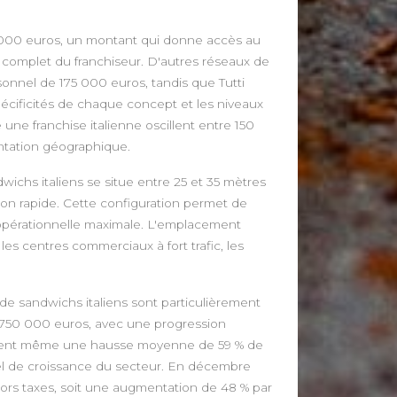
5 000 euros, un montant qui donne accès au
 complet du franchiseur. D'autres réseaux de
sonnel de 175 000 euros, tandis que Tutti
écificités de chaque concept et les niveaux
 une franchise italienne oscillent entre 150
antation géographique.
chs italiens se situe entre 25 et 35 mètres
tion rapide. Cette configuration permet de
té opérationnelle maximale. L'emplacement
es centres commerciaux à fort trafic, les
 de sandwichs italiens sont particulièrement
nt 750 000 euros, avec une progression
istrent même une hausse moyenne de 59 % de
el de croissance du secteur. En décembre
 hors taxes, soit une augmentation de 48 % par