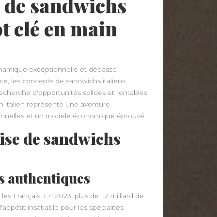
e de sandwichs
pt clé en main
ynamique exceptionnelle et dépasse
nce, les concepts de sandwichs italiens
echerche d'opportunités solides et rentables.
h italien représente une aventure
tionnelles et un modèle économique éprouvé.
ise de sandwichs
s authentiques
les Français. En 2023, plus de 1,2 milliard de
pétit insatiable pour les spécialités