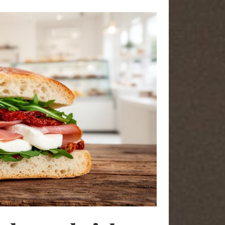
A PROPOS
Bonjour, je me présente je suis
Kannelle j’ai 46 ans et je cuisine
depuis toujours. Aujourd’hui je
souhaite vous partager toute mon
expérience et toute l’admiration que
j’ai envers la cuisine. Des mets
délicieux à vous faire partager mais
surtout beaucoup de plaisir.
Je vous souhaite une excellente
visite sur Knelle66. Régalez-vous !
Me joindre
Mentions légales
Contact