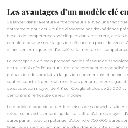
Les avantages d'un modèle clé e
Se lancer dans l'aventure entrepreneuriale avec une franchise
notamment pour ceux qui ne disposent pas d'expérience préala
besoin de compétences spécifiques dans le secteur, car les e
complète pour assurer la gestion efficace du point de vente.
minimiser les risques et d'accélérer la montée en compétence
Le concept clé en main proposé par les réseaux de sandwichs
de trois mois dès l'ouverture. Cet encadrement personnalisé c
préparation des produits à la gestion commerciale et administra
soutien constant pour optimiser leurs performances et garantir 
de satisfaction moyen de 4,8 sur Google et plus de 25 000 avis
démontrent l'efficacité de leur modèle.
Le modèle économique des franchises de sandwichs italiens rep
retour sur investissement rapide. Le chiffre d'affaires moyen 
euros par an, avec un potentiel d'atteindre 750 000 euros ap
financières s'expliquent par une offre différenciante, un em