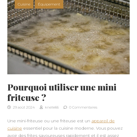
Cuisine
Équipement
Pourquoi utiliser une mini
friteuse ?
29 août 2024
knelle66
0 Commentaires
Une mini-friteuse ou une friteuse est un
appareil de
KNELLE
cuisine
essentiel pour la cuisine moderne. Vous pouvez
avoir des frites savoureuses rapidement et il est assez