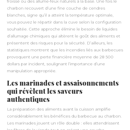
froissé ou des allume-feux naturels à la base. Une fois le
charbon recouvert d’une fine couche de cendres
blanches, signe qu’il a atteint la température optimale,
vous pouvez le répartir dans la cuve selon la configuration
souhaitée. Cette approche élimine le besoin de liquides
d’allumage chimiques qui altèrent le goût des aliments et
présentent des risques pour la sécurité. D’ailleurs, les
statistiques montrent que les incendies liés aux barbecues
provoquent une perte financière moyenne de 28 500
dollars par incident, soulignant l’importance d’une
manipulation appropriée.
Les marinades et assaisonnements
qui révèlent les saveurs
authentiques
La préparation des aliments avant la cuisson amplifie
considérablement les bénéfices du barbecue au charbon.
Les marinades jouent un rôle double : elles attendrissent
les fibres de la viande tout en créant une couche