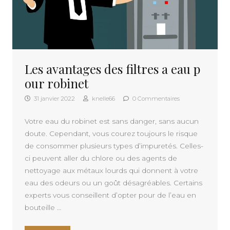
Les avantages des filtres a eau p
our robinet
31 janvier 2022
knelle66
0 Commentaires
Votre eau du robinet est sans danger, sans aucun
doute. Cependant, vous courez toujours le risque
de consommer plusieurs types d’impuretés. Celles-
ci peuvent aller du chlore ou des agents de
nettoyage aux métaux lourds qui donnent à votre
eau des odeurs ou un goût désagréables. Certains
experts vous conseillent d’opter pour de l’eau en
bouteille …