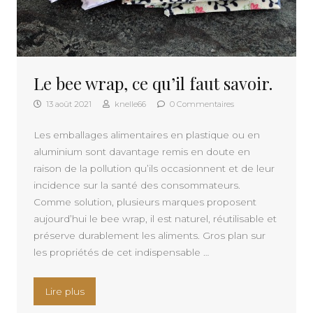
Le bee wrap, ce qu’il faut savoir.
13 août 2021
knelle66
0 Commentaires
Les emballages alimentaires en plastique ou en
aluminium sont davantage remis en doute en
raison de la pollution qu’ils occasionnent et de leur
incidence sur la santé des consommateurs.
Comme solution, plusieurs marques proposent
aujourd’hui le bee wrap, il est naturel, réutilisable et
préserve durablement les aliments. Gros plan sur
les propriétés de cet indispensable …
« Le bee wrap, ce qu’il faut savoir. »
Lire plus