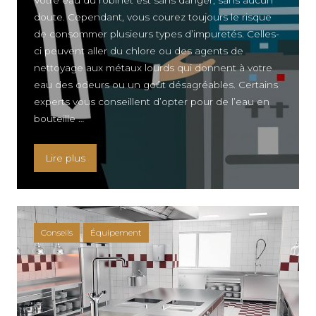
Votre eau du robinet est sans danger, sans aucun
doute. Cependant, vous courez toujours le risque
de consommer plusieurs types d’impuretés. Celles-
ci peuvent aller du chlore ou des agents de
nettoyage aux métaux lourds qui donnent à votre
eau des odeurs ou un goût désagréables. Certains
experts vous conseillent d’opter pour de l’eau en
bouteille …
« Les avantages des filtres a eau pour robinet »
Lire plus
Conseils
Équipement
KNELLE