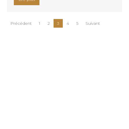
Pagination des publications
Précédent
1
2
3
4
5
Suivant