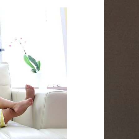
A PROPOS
Bonjour, je me présente je suis
Kannelle j’ai 46 ans et je cuisine
depuis toujours. Aujourd’hui je
souhaite vous partager toute mon
expérience et toute l’admiration que
j’ai envers la cuisine. Des mets
délicieux à vous faire partager mais
surtout beaucoup de plaisir.
Je vous souhaite une excellente
visite sur Knelle66. Régalez-vous !
Me joindre
Mentions légales
Contact