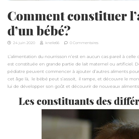
Comment constituer l’
d’un bébé?
24 juin 2020
knelle66
0 Commentaires
L’alimentation du nourrisson n’est en aucun cas pareil à celle 
est constituée en grande partie de lait maternel ou artificiel. D
pédiatre peuvent commencer à ajouter d’autres aliments pour p
cet âge là, le bébé peut s’assoit, il rampe, et découvre le mo
lui de développer son goût et découvrir de nouveaux aliments
Les constituants des diffé