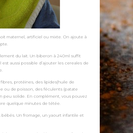
it maternel, artificiel ou mixte. On ajoute à
pte.
eulement du lait. Un biberon à 240ml suffit
est aussi possible d’ajouter les cereales de
e.
bres, protéines, des lipides(huile de
de ou de poisson, des féculents (patate
 un peu solide. En complément, vous pouvez
ore quelque minutes de tétée.
es bébés. Un fromage, un yaourt infantile et